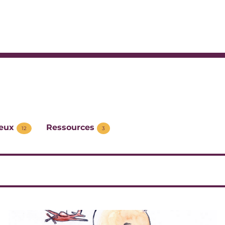
jeux
Ressources
12
3