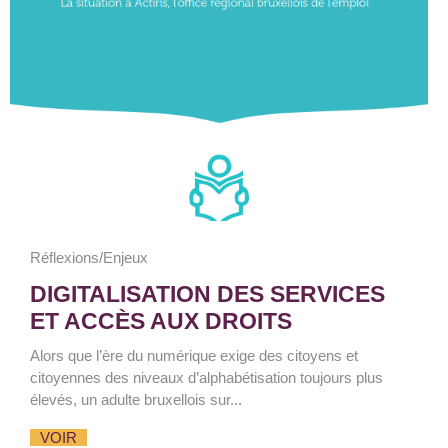
Réflexions/Enjeux
DIGITALISATION DES SERVICES
ET ACCÈS AUX DROITS
Alors que l’ère du numérique exige des citoyens et
citoyennes des niveaux d’alphabétisation toujours plus
élevés, un adulte bruxellois sur...
VOIR