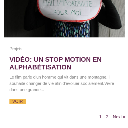
Projets
VIDÉO: UN STOP MOTION EN
ALPHABÉTISATION
Le film parle d’un homme qui vit dans une montagne.Il
souhaite changer de vie afin d’évoluer socialement.Vivre
dans une grande...
VOIR
1
2
Next »