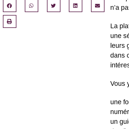
n’a pa
La pl
une sé
leurs 
dans c
intére
Vous 
une fo
numéri
un gui