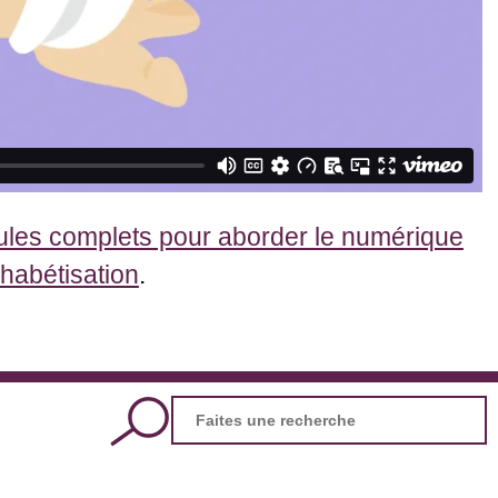
les complets pour aborder le numérique
phabétisation
.
Search
for: