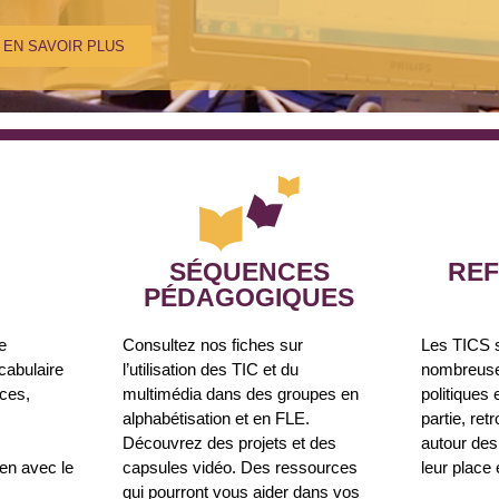
EN SAVOIR PLUS
SÉQUENCES
REF
PÉDAGOGIQUES
e
Consultez nos fiches sur
Les TICS 
cabulaire
l’utilisation des TIC et du
nombreuses
uces,
multimédia dans des groupes en
politiques 
alphabétisation et en FLE.
partie, ret
Découvrez des projets et des
autour des
ien avec le
capsules vidéo. Des ressources
leur place 
qui pourront vous aider dans vos