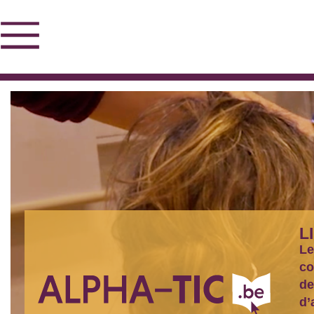
L
Le
co
de
d’