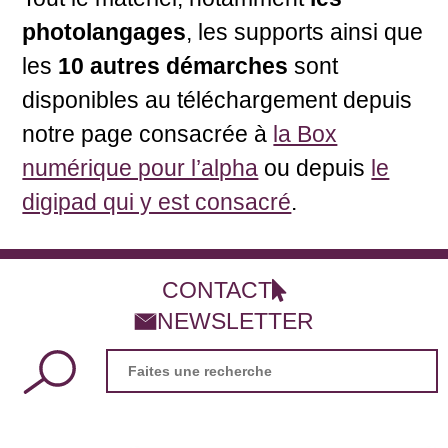
photolangages
, les supports ainsi que
les
10 autres démarches
sont
disponibles au téléchargement depuis
notre page consacrée à
la Box
numérique pour l’alpha
ou depuis
le
digipad qui y est consacré
.
CONTACT
NEWSLETTER
Search
for: